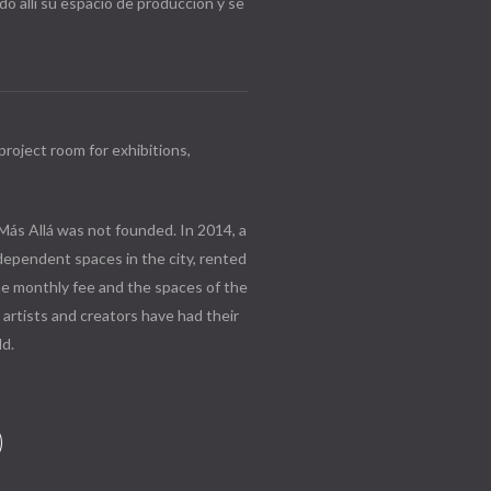
do allí su espacio de producción y se
project room for exhibitions,
ás Allá was not founded. In 2014, a
ndependent spaces in the city, rented
 the monthly fee and the spaces of the
artists and creators have had their
ld.