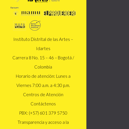
Instituto Distrital de las Artes –
Idartes
Carrera 8 No. 15 – 46 – Bogotá /
Colombia
Horario de atención: Lunes a
Viernes 7:00 a.m. a 4:30 p.m.
Centros de Atención
Contáctenos
PBX: (+57) 601 379 5750
Transparencia y acceso a la