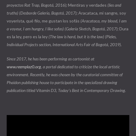
proyectos Rat Trap, Bogotá, 2016);
Mentiras y verdades
(lies and
truths) (Desborde Galería, Bogotá, 2017);
Aracataca, mi sangre, soy
voyerista, qué filo, me gustan los sofás
(Aracataca, my blood, I am
a voyeur, I am hungry, I like sofas) (Galería Sketch, Bogotá, 2017);
Dura
es la ley, pero es la ley
(The law is hard, but it is the law) (Pieles,
Individual Projects section, International Arts Fair of Bogotá, 2019).
Since 2017, he has been performing as cartoonist at
www.reemplaz0.org
, a portal dedicated to criticize the local artistic
environment. Recently, he was chosen by the curatorial committee of
Phaidon publishing house to participate in the specialized drawing
publication titled Vitamin D3, Today’s Best in Contemporary Drawing.