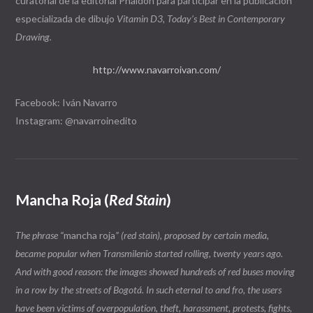
curatorial de la editorial Phaidon para participar en la publicación
especializada de dibujo
Vitamin D3, Today’s Best in Contemporary
Drawing.
http://www.navarroivan.com/
Facebook: Iván Navarro
Instagram:
@navarroinedito
Mancha Roja
(
Red Stain
)
The phrase “
mancha roja
” (red stain), proposed by certain media,
became popular when Transmilenio started rolling, twenty years ago.
And with good reason: the images showed hundreds of red buses moving
in a row by the streets of Bogotá. In such eternal to and fro, the users
have been victims of overpopulation, theft, harassment, protests, fights,