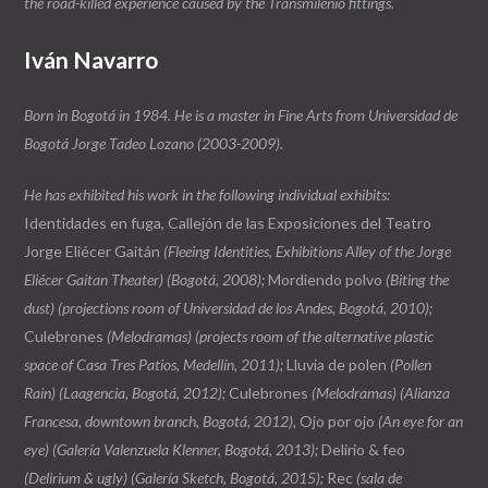
the road-killed experience caused by the Transmilenio fittings.
Iván Navarro
Born in Bogotá in 1984. He is a master in Fine Arts from Universidad de
Bogotá Jorge Tadeo Lozano (2003-2009).
He has exhibited his work in the following individual exhibits:
Identidades en fuga, Callejón de las Exposiciones del Teatro
Jorge Eliécer Gaitán
(Fleeing Identities, Exhibitions Alley of the Jorge
Eliécer Gaitan Theater) (Bogotá, 2008);
Mordiendo polvo
(Biting the
dust) (projections room of Universidad de los Andes, Bogotá, 2010);
Culebrones
(Melodramas) (projects room of the alternative plastic
space of Casa Tres Patios, Medellín, 2011);
Lluvia de polen
(Pollen
Rain) (Laagencia, Bogotá, 2012);
Culebrones
(Melodramas) (Alianza
Francesa, downtown branch, Bogotá, 2012),
Ojo por ojo
(An eye for an
eye) (Galería Valenzuela Klenner, Bogotá, 2013);
Delirio & feo
(Delirium & ugly) (Galería Sketch, Bogotá, 2015);
Rec
(sala de