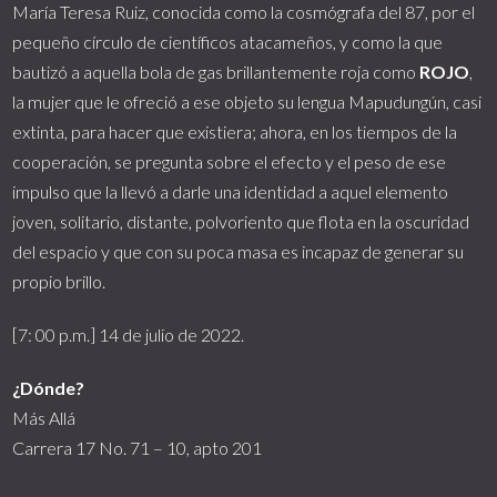
María Teresa Ruiz, conocida como la cosmógrafa del 87, por el
pequeño círculo de científicos atacameños, y como la que
bautizó a aquella bola de gas brillantemente roja como
ROJO
,
la mujer que le ofreció a ese objeto su lengua Mapudungún, casi
extinta, para hacer que existiera; ahora, en los tiempos de la
cooperación, se pregunta sobre el efecto y el peso de ese
impulso que la llevó a darle una identidad a aquel elemento
joven, solitario, distante, polvoriento que flota en la oscuridad
del espacio y que con su poca masa es incapaz de generar su
propio brillo.
[7: 00 p.m.] 14 de julio de 2022.
¿Dónde?
Más Allá
Carrera 17 No. 71 – 10, apto 201