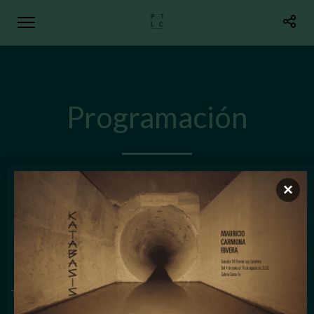
Programación
×
XIII Premio Luis Caballero
De marzo de 2025 a enero de 2026
Todas las exposiciones y actividades asociadas al Premio Luis
Caballero son de entrada libre y gratuita.