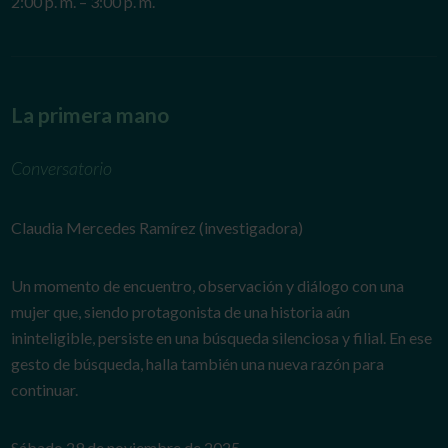
2:00 p. m. – 3:00 p. m.
La primera mano
Conversatorio
Claudia Mercedes Ramírez (investigadora)
Un momento de encuentro, observación y diálogo con una
mujer que, siendo protagonista de una historia aún
ininteligible, persiste en una búsqueda silenciosa y filial. En ese
gesto de búsqueda, halla también una nueva razón para
continuar.
Sábado 29 de noviembre de 2025