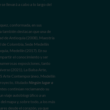
 se llevará a cabo a lo largo del
rquez, conformada, en sus
ica también destacan que una de
idad de Antioquia (2008), Maestría
al de Colombia, Sede Medellín
quia, Medellín (2017). En su
mpartir el conocimiento y ser
 numerosas exposiciones, tanto
niverso
(2021), La Balsa Arte,
S Arte Contemporáneo, Medellín
royecto, titulado
Ningún lugar a
antes continúan reclamando su
un viaje autobiográfico a un
 del mapa y, sobre todo, a los más
iares desde el corazón, ya que