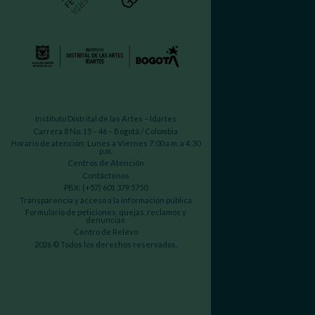
Instituto Distrital de las Artes – Idartes
Carrera 8 No. 15 – 46 – Bogotá / Colombia
Horario de atención: Lunes a Viernes 7:00 a.m. a 4:30
p.m.
Centros de Atención
Contáctenos
PBX: (+57) 601 379 5750
Transparencia y acceso a la información pública
Formulario de peticiones, quejas, reclamos y
denuncias
Centro de Relevo
2026 © Todos los derechos reservados.