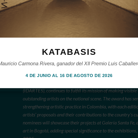
invaluable para los asistentes de interactuar con la p
en Colombia. Los proyectos no solo reflejan la diversid
artistas nominados, sino también sus compromisos con l
procesos sociales, históricos y culturales que configura
se convierte en un punto de encuentro entre la tradición
experimentación, consolidándose como una de las princi
colombiano actual.
KATABASIS
Mauricio Carmona Rivera, ganador del XII Premio Luis Caballer
4 DE JUNIO AL 16 DE AGOSTO DE 2026
The 13th edition of the Luis Caballero Award, granted by the
(IDARTES), continues to fulfill its mission of making visibl
outstanding artists on the national scene. The award has ser
strengthening artistic practice in Colombia, with each editi
artists’ proposals and their contributions to the country’s cu
nominees will showcase their projects at Galería Santa Fe
art in Bogotá, adding special significance to the exhibitions