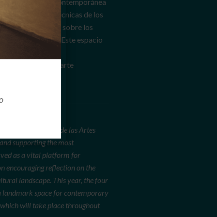
roducción artística contemporánea
ad de enfoques y técnicas de los
a reflexión crítica sobre los
n nuestra realidad. Este espacio
, la memoria y la
pales vitrinas del arte
o
 Instituto Distrital de las Artes
e and supporting the most
ved as a vital platform for
on encouraging reflection on the
ltural landscape. This year, the four
, a landmark space for contemporary
, which will take place throughout