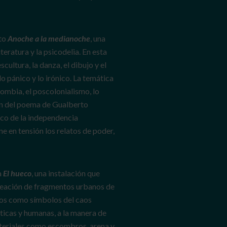
cto
Anoche a la medianoche
, una
teratura y la psicodelia. En esta
cultura, la danza, el dibujo y el
lo pánico y lo irónico. La temática
ombia, el poscolonialismo, lo
ión del poema de Gualberto
rico de la independencia
e en tensión los relatos de poder,
a
El hueco
, una instalación que
creación de fragmentos urbanos de
rcos como símbolos del caos
ticas y humanas, a la manera de
 materiales como escombros, arena y