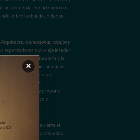
nteractuar con la ciudad como un
ando sobre las huellas dejadas
o
Arquitectura emocional: cobijos y
los espectadores a un viaje interior
conexión con la naturaleza y la
×
ón sobre las relaciones humanas
bijos, que evocan refugios
turas más rígidas y
 habitar el espacio y propone
a perspectiva poética y
nta Fe, que estará abierta al
ro, representa una oportunidad