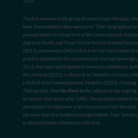
2025.
The first nominee is the group Azul and Lindy Márquez, wh
been “formed before they were born.” Their biographical pro
pursued studies in Visual Arts at the Universidad de Antio
degree in Plastic and Visual Arts at the Universidad Naci
(2011), and earned a PhD in Arts from the Universidad de A
practice emphasizes the importance of sharing knowledge and
2011, they have participated in numerous exhibitions, both 
the Universe (2021), La Balsa Arte, Medellín; Universe, wit
LOKKUS Arte Contemporáneo, Medellín (2020); Timebag, 
Their project, titled
No Place to Go
, reflects on the ongoing
to reclaim their place after 1985. This proposal embarks o
shared past, to rediscover a territory erased from the map
the more than five hundred missing children. Their families s
to the belief those children are still alive.