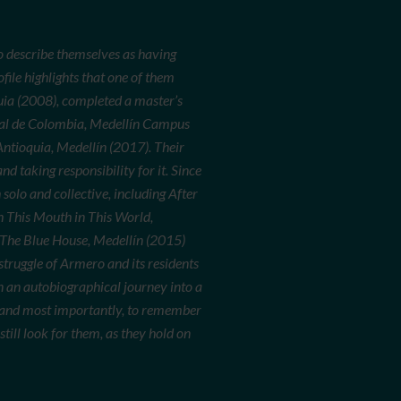
o describe themselves as having
file highlights that one of them
quia (2008), completed a master’s
onal de Colombia, Medellín Campus
ntioquia, Medellín (2017). Their
 taking responsibility for it. Since
solo and collective, including After
h This Mouth in This World,
The Blue
House, Medellín (2015)
 struggle of Armero and its residents
n an autobiographical journey into a
, and most importantly, to remember
till look for them, as they hold on