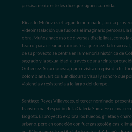
precisamente este les dice que siguen con vida.
Ricardo Muñoz es el segundo nominado, con su proye
videoinstalación que fusiona el imaginario personal, la li
obra, Muñoz hace uso de diversas disciplinas, como la es
teatro, para crear una atmósfera que mezcla lo surreal, 
de su proyecto se centra en la memoria histórica de Col
sagrado y la sexualidad, a través de una reinterpretac
Gutiérrez. Su propuesta, que revisita un episodio histó
colombiana, articula un discurso visual y sonoro que pon
violencia y resistencia a lo largo del tiempo.
Santiago Reyes Villaveces, el tercer nominado, present
transforma el espacio de la Galería Santa Fe en una re
Bogotá. El proyecto explora los huecos, grietas y cha
urbano, pero en conexión con fuerzas geológicas, climá
un diálogo entre lo artificial y lo natural. A través de