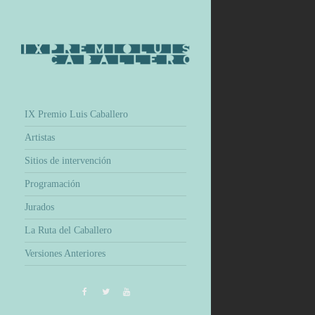
IX Premio Luis Caballero
Artistas
Sitios de intervención
Programación
Jurados
La Ruta del Caballero
Versiones Anteriores